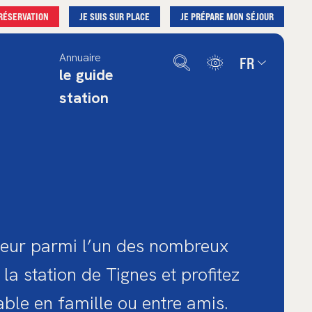
RÉSERVATION
JE SUIS SUR PLACE
JE PRÉPARE MON SÉJOUR
Annuaire
FR
le guide
Français
station
English
Deutsch
Nederlands
Español
heur parmi l’un des nombreux
la station de Tignes et profitez
able en famille ou entre amis.