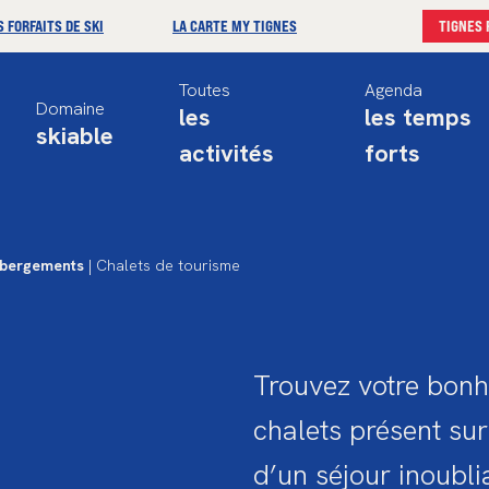
S FORFAITS DE SKI
LA CARTE MY TIGNES
TIGNES 
Toutes
Agenda
Domaine
les
les temps
skiable
activités
forts
bergements
| Chalets de tourisme
Trouvez votre bon
chalets présent sur 
d’un séjour inoubli